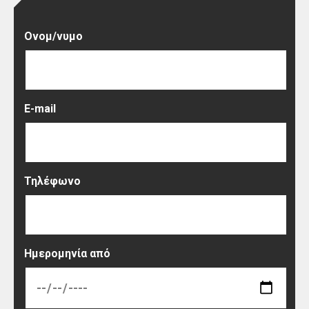
Ονομ/νυμο
E-mail
Τηλέφωνο
Ημερομηνία από