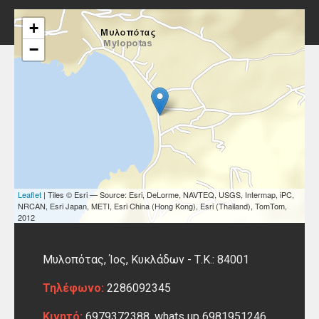
+
−
Leaflet
| Tiles © Esri — Source: Esri, DeLorme, NAVTEQ, USGS, Intermap, iPC,
NRCAN, Esri Japan, METI, Esri China (Hong Kong), Esri (Thailand), TomTom,
2012
Μυλοπότας, Ίος,
Κυκλάδων -
Τ.Κ.: 84001
Τηλέφωνο:
2286092345
Κινητό:
6979372388, whats up 6981951246