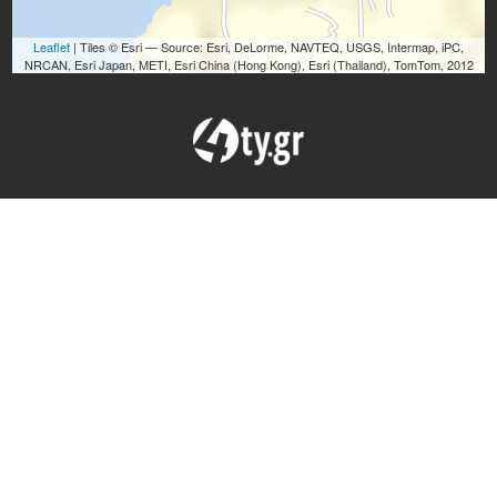
Leaflet
| Tiles © Esri — Source: Esri, DeLorme, NAVTEQ, USGS, Intermap, iPC,
NRCAN, Esri Japan, METI, Esri China (Hong Kong), Esri (Thailand), TomTom, 2012